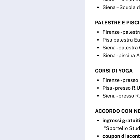
Siena – Scuola 
PALESTRE E PISC
Firenze - palest
Pisa palestra E
Siena - palestr
Siena - piscina
CORSI DI YOGA
Firenze - press
Pisa - presso R.
Siena - presso R.
ACCORDO CON N
ingressi gratuit
“Sportello Stude
coupon di scon