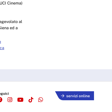
e UCI Cinema)
agevolato al
Siena ed a
o
ica
eguici
servizi online