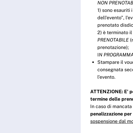
NON PRENOTAB
1) sono esauriti 
dell'evento", l'
prenotato disdic
2) è terminato i
PRENOTABILE
(
prenotazione);
I
N PROGRAMM
Stampare il vo
consegnata secon
l’evento.
ATTENZIONE: E' poss
termine delle pren
In caso di mancata 
penalizzazione per
sospensione dal mo