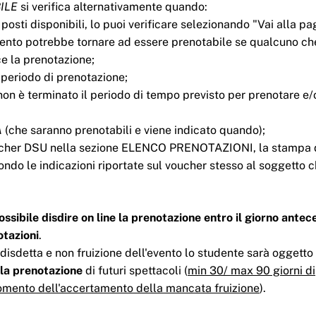
ILE
si verifica alternativamente quando:
i posti disponibili, lo puoi verificare selezionando "Vai alla pa
evento potrebbe tornare ad essere prenotabile se qualcuno ch
e la prenotazione;
l periodo di prenotazione;
non è terminato il periodo di tempo previsto per prenotare e/o
A
(che saranno prenotabili e viene indicato quando);
ucher DSU nella sezione ELENCO PRENOTAZIONI, la stampa 
do le indicazioni riportate sul voucher stesso al soggetto 
ibile disdire on line la prenotazione entro il giorno antec
otazioni
.
disdetta e non fruizione dell'evento lo studente sarà oggetto
 la prenotazione
di futuri spettacoli (
min 30/ max 90 giorni di
mento dell'accertamento della mancata fruizione
).