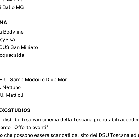
di Ballo MG
INA
ra Bodyline
asyPisa
a CUS San Miniato
 Acquacalda
o R.U. Samb Modou e Diop Mor
U. Nettuno
U. Mattioli
EXOSTUDIOS
i
, distribuiti su vari cinema della Toscana prenotabili accede
nte – Offerta eventi”
to
che possono essere scaricati dal sito del DSU Toscana ed 