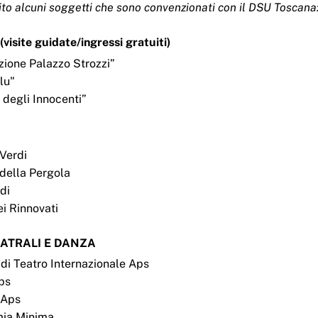
uito alcuni soggetti che sono convenzionati con il DSU Toscana
site guidate/ingressi gratuiti)
zione Palazzo Strozzi”
lu"
 degli Innocenti”
 Verdi
 della Pergola
rdi
ei Rinnovati
EATRALI E DANZA
 di Teatro Internazionale Aps
ps
tAps
mia Minima