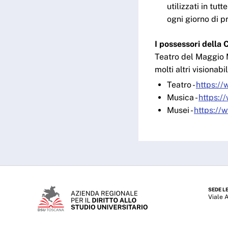
utilizzati in tu
ogni giorno di p
I possessori della
Teatro del Maggio M
molti altri visionabil
Teatro -
https://
Musica -
https:/
Musei -
https://
SEDE L
Viale 