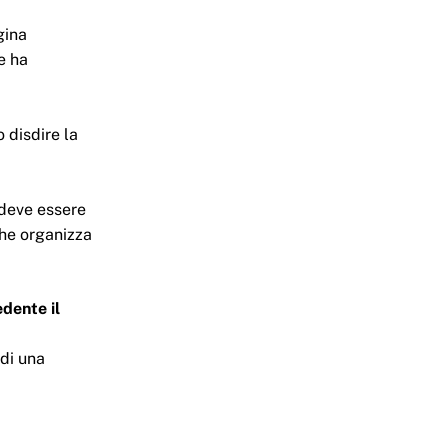
gina
e ha
 disdire la
deve essere
che organizza
edente il
 di una