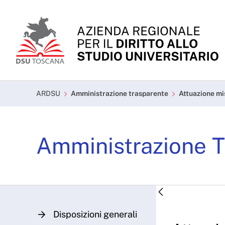
Skip to Main Content
Attuazione misure PNR
ARDSU
Amministrazione trasparente
Attuazione m
Amministrazione T
Disposizioni generali