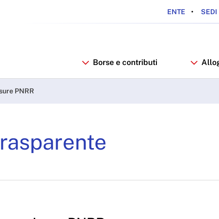
ENTE
SEDI 
Borse e contributi
Allo
R - ARDSU
isure PNRR
rasparente