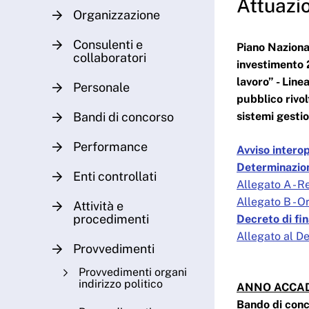
Attuazi
Organizzazione
Consulenti e
Piano Naziona
collaboratori
investimento 2
lavoro” - Line
Personale
pubblico rivo
Bandi di concorso
sistemi gesti
Performance
Avviso interop
Determinazion
Enti controllati
Allegato A - 
Allegato B - 
Attività e
procedimenti
Decreto di fi
Allegato al De
Provvedimenti
Provvedimenti organi
indirizzo politico
ANNO ACCAD
Bando di conc