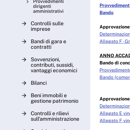
Provvedimenti
Provvedimento
dirigenti
amministrativi
Bando
Controlli sulle
Approvazione 
imprese
Determinazion
Bandi di gara e
Allegato F - G
contratti
ANNO ACCAD
Sovvenzioni,
Bando di conc
contributi, sussidi,
vantaggi economici
Provvediment
Bando (compren
Bilanci
Beni immobili e
Approvazione 
gestione patrimonio
Determinazion
Controlli e rilievi
Allegato E vin
sull'amministrazione
Allegato F vin