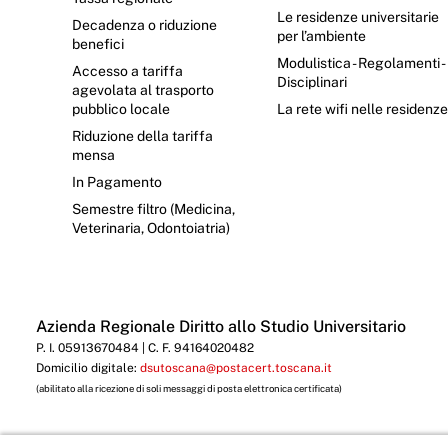
Le residenze universitarie
Decadenza o riduzione
per l’ambiente
benefici
Modulistica - Regolamenti -
Accesso a tariffa
Disciplinari
agevolata al trasporto
pubblico locale
La rete wifi nelle residenz
Riduzione della tariffa
mensa
In Pagamento
Semestre filtro (Medicina,
Veterinaria, Odontoiatria)
Azienda Regionale Diritto allo Studio Universitario
P. I. 05913670484 | C. F. 94164020482
Domicilio digitale:
dsutoscana@postacert.toscana.it
(abilitato alla ricezione di soli messaggi di posta elettronica certificata)