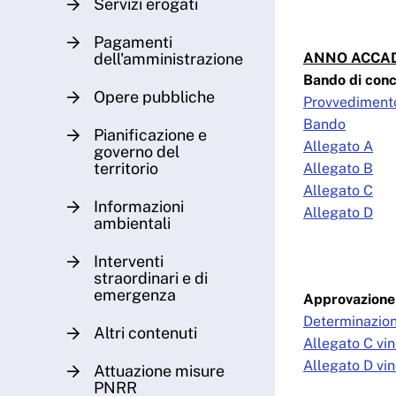
Servizi erogati
Pagamenti
dell'amministrazione
ANNO ACCAD
Bando di conc
Opere pubbliche
Provvediment
Bando
Pianificazione e
Allegato A
governo del
territorio
Allegato B
Allegato C
Informazioni
Allegato D
ambientali
Interventi
straordinari e di
emergenza
Approvazione 
Determinazion
Altri contenuti
Allegato C vin
Allegato D vin
Attuazione misure
PNRR