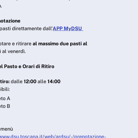
.
notazione
pasti direttamente dall'
APP MyDSU
tare e ritirare
al massimo due pasti al
 al venerdì.
 Pasto e Orari di Ritiro
tiro:
dalle
12:00
alle
14:00
bili:
to A
to B
l menù
/www.dsu.toscana.it/web/ardsu/-/prenotazione-