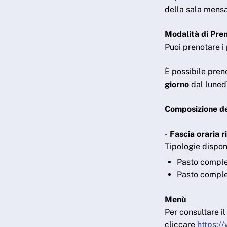
della sala mensa
Modalità di Pre
Puoi prenotare i 
È possibile preno
giorno
dal lunedì
Composizione del
-
Fascia oraria ri
Tipologie disponi
Pasto comple
Pasto comple
Menù
Per consultare i
cliccare
https:/