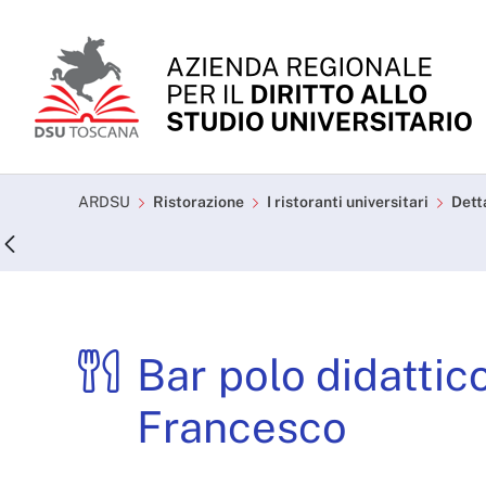
Skip to Main Content
Bar polo didattico San 
ARDSU
Ristorazione
I ristoranti universitari
Dett
Bar polo didattic
Francesco