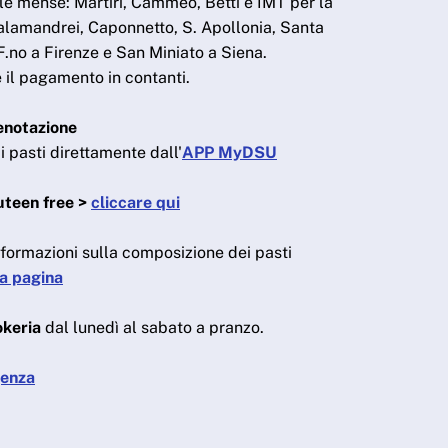
le mense: Martiri, Cammeo, Betti e IMT per la
Calamandrei, Caponnetto, S. Apollonia, Santa
F.no a Firenze e San Miniato a Siena.
 il pagamento in contanti.
enotazione
i pasti direttamente dall'
APP MyDSU
luteen free >
cliccare qui
nformazioni sulla composizione dei pasti
a pagina
okeria
dal lunedì al sabato a pranzo.
genza