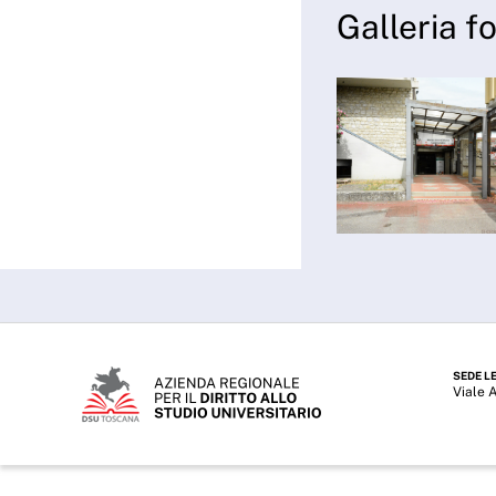
Galleria f
SEDE L
Viale 