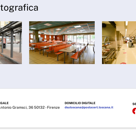
otografica
EGALE
DOMICILIO DIGITALE
s
Antonio Gramsci, 36 50132 - Firenze
dsutoscana@postacert.toscana.it