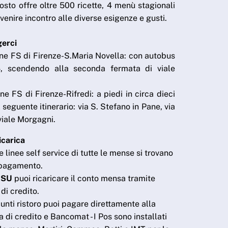
posto offre oltre 500 ricette, 4 menù stagionali
venire incontro alle diverse esigenze e gusti.
erci
one FS di Firenze-S.Maria Novella: con autobus
, scendendo alla seconda fermata di viale
ne FS di Firenze-Rifredi: a piedi in circa dieci
l seguente itinerario: via S. Stefano in Pane, via
viale Morgagni.
icarica
e linee self service di tutte le mense si trovano
l pagamento.
DSU
puoi ricaricare il conto mensa tramite
di credito.
unti ristoro puoi pagare direttamente alla
 di credito e Bancomat - I Pos sono installati