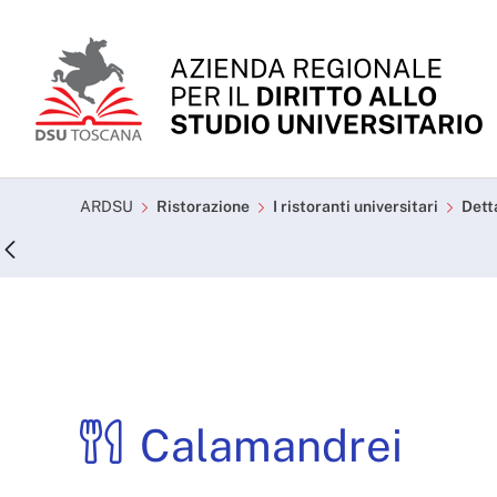
Skip to Main Content
Calamandrei - ARDSU
ARDSU
Ristorazione
I ristoranti universitari
Dett
Calamandrei