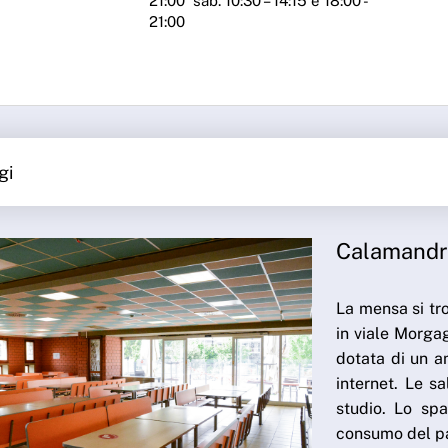
21:00 sab. 10:30 – 14:15 e 18:00 -
21:00
gi
Calamandr
La mensa si tro
in viale Morgag
dotata di un a
internet. Le 
studio. Lo spa
consumo del pa