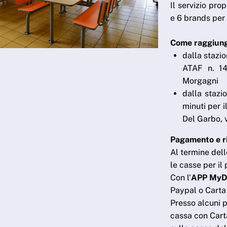
Il servizio pro
e 6 brands per 
Come raggiung
dalla stazi
ATAF n. 14
Morgagni
dalla stazio
minuti per i
Del Garbo, 
Pagamento e r
Al termine dell
le casse per i
Con l'
APP My
Paypal o Carta 
Presso alcuni p
cassa con Carta