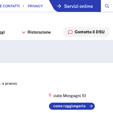
Servizi online
E CONTATTI
PRIVACY
Contatta il DSU
ggi
Ristorazione
b. a pranzo
viale Morgagni 51
come raggiungerla