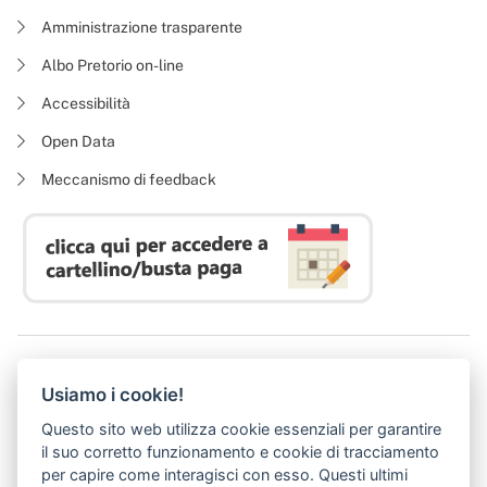
Amministrazione trasparente
Albo Pretorio on-line
Accessibilità
Open Data
Meccanismo di feedback
Azienda Regionale Diritto allo Studio Universitario
Usiamo i cookie!
P. I. 05913670484 | C. F. 94164020482
Domicilio digitale:
dsutoscana@postacert.toscana.it
Questo sito web utilizza cookie essenziali per garantire
(abilitato alla ricezione di soli messaggi di posta elettronica certificata)
il suo corretto funzionamento e cookie di tracciamento
per capire come interagisci con esso. Questi ultimi