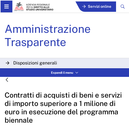
Skip to Main Content
Servizi online
Contratti di acquisti di ben
Amministrazione
Trasparente
Disposizioni generali
Espandi il menu
Organizzazione
Consulenti e collaboratori
Contratti di acquisti di beni e servizi
Personale
di importo superiore a 1 milione di
Bandi di concorso
euro in esecuzione del programma
biennale
Performance