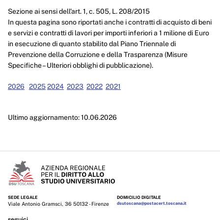
Enti controllati
Sezione ai sensi dell’art. 1, c. 505, L. 208/2015
In questa pagina sono riportati anche i contratti di acquisto di beni
Attività e procedimenti
e servizi e contratti di lavori per importi inferiori a 1 milione di Euro
in esecuzione di quanto stabilito dal Piano Triennale di
Provvedimenti
Prevenzione della Corruzione e della Trasparenza (Misure
Provvedimenti organi indirizzo politico
Specifiche – Ulteriori obblighi di pubblicazione).
Provvedimenti dirigenti amministrativi
2026
2025
2024
2023
2022
2021
Controlli sulle imprese
Ultimo aggiornamento: 10.06.2026
Bandi di gara e contratti
Sovvenzioni, contributi, sussidi, vantaggi economici
Bilanci
Beni immobili e gestione patrimonio
SEDE LEGALE
DOMICILIO DIGITALE
Controlli e rilievi sull'amministrazione
Viale Antonio Gramsci, 36 50132 - Firenze
dsutoscana@postacert.toscana.it
seguici