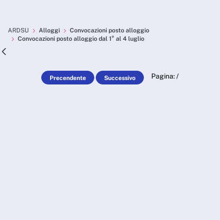
Skip to Main Content
Convocazioni posto alloggio 
ARDSU
Alloggi
Convocazioni posto alloggio
Convocazioni posto alloggio dal 1° al 4 luglio
Pagina:
/
Precendente
Successivo