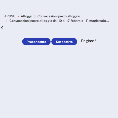
Skip to Main Content
Convocazioni posto alloggio 
ARDSU
Alloggi
Convocazioni posto alloggio
Convocazioni posto alloggio dal 10 al 17 febbraio - 1° magistrale...
Pagina:
/
Precendente
Successivo