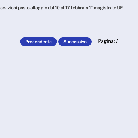
gio dal 10 al 17 febbra
ocazioni posto alloggio dal 10 al 17 febbraio 1° magistrale UE
Pagina:
/
Precendente
Successivo