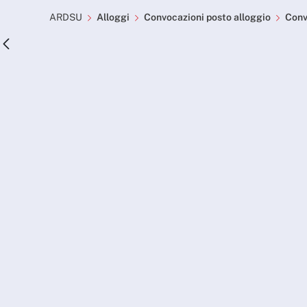
Convocazioni posto allog
Skip to Main Content
ARDSU
Alloggi
Convocazioni posto alloggio
Conv