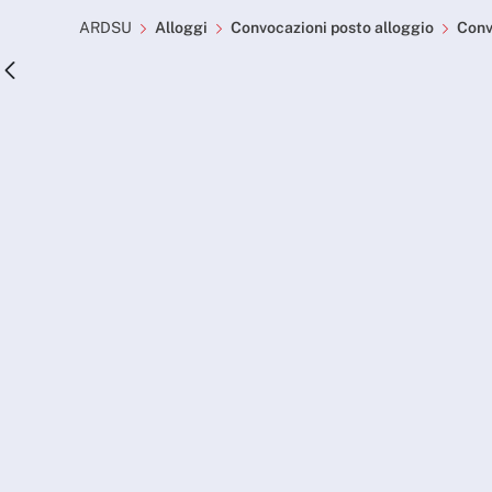
Convocazioni posto allog
Skip to Main Content
ARDSU
Alloggi
Convocazioni posto alloggio
Conv