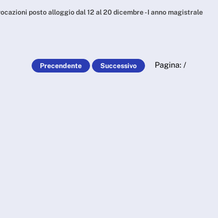
gio dal 12 al 20 dicemb
ocazioni posto alloggio dal 12 al 20 dicembre - I anno magistrale
Pagina:
/
Precendente
Successivo