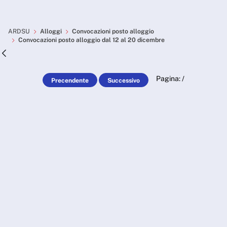
Skip to Main Content
Convocazioni posto alloggi
ARDSU
Alloggi
Convocazioni posto alloggio
Convocazioni posto alloggio dal 12 al 20 dicembre
Pagina:
/
Precendente
Successivo