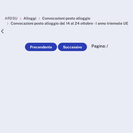
Skip to Main Content
Convocazioni posto alloggio 
ARDSU
Alloggi
Convocazioni posto alloggio
Convocazioni posto alloggio dal 14 al 24 ottobre - I anno triennale UE
Pagina:
/
Precendente
Successivo