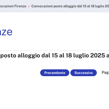
gio dal 15 al 18 luglio 
ocazioni Firenze
Convocazioni posto alloggio dal 15 al 18 luglio 2
nze
posto alloggio dal 15 al 18 luglio 2025 
Pag
Precendente
Successivo