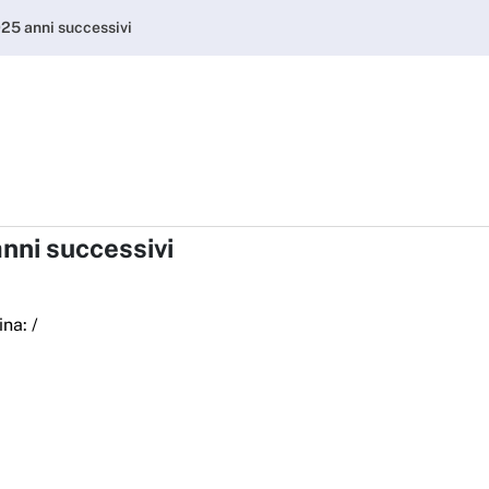
2025 anni successivi - A
025 anni successivi
anni successivi
ina:
/