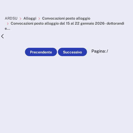
Skip to Main Content
Convocazioni posto alloggio
ARDSU
Alloggi
Convocazioni posto alloggio
Convocazioni posto alloggio dal 15 al 22 gennaio 2026- dottorandi
e...
Pagina:
/
Precendente
Successivo