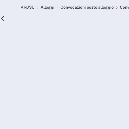
Convocazioni posto allog
Skip to Main Content
ARDSU
Alloggi
Convocazioni posto alloggio
Convo