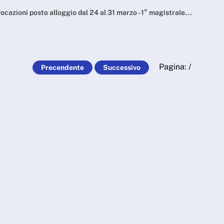
gio dal 24 al 31 marzo -
cazioni posto alloggio dal 24 al 31 marzo - 1° magistrale...
Pagina:
/
Precendente
Successivo