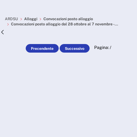
Skip to Main Content
Convocazioni posto alloggio
ARDSU
Alloggi
Convocazioni posto alloggio
Convocazioni posto alloggio dal 28 ottobre al 7 novembre -...
Pagina:
/
Precendente
Successivo