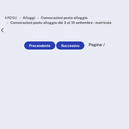
Skip to Main Content
Convocazioni posto alloggio
ARDSU
Alloggi
Convocazioni posto alloggio
Convocazioni posto alloggio dal 3 al 10 settembre - matricole
Pagina:
/
Precendente
Successivo