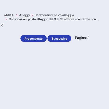
Skip to Main Content
Convocazioni posto alloggio
ARDSU
Alloggi
Convocazioni posto alloggio
Convocazioni posto alloggio dal 3 al 13 ottobre - conferme non...
Pagina:
/
Precendente
Successivo