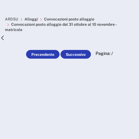
Skip to Main Content
Convocazioni posto alloggio
ARDSU
Alloggi
Convocazioni posto alloggio
Convocazioni posto alloggio dal 31 ottobre al 10 novembre -
matricole
Pagina:
/
Precendente
Successivo