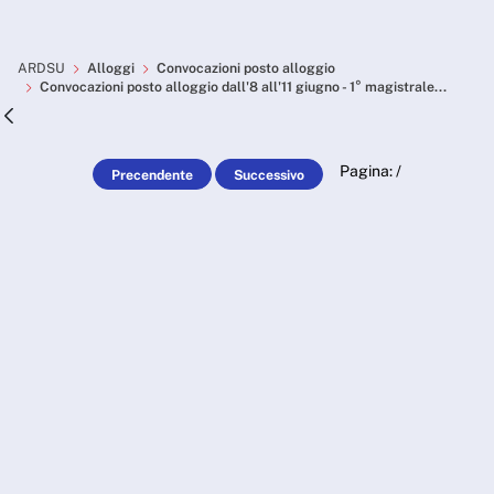
Skip to Main Content
Convocazioni posto alloggio 
ARDSU
Alloggi
Convocazioni posto alloggio
Convocazioni posto alloggio dall'8 all'11 giugno - 1° magistrale...
Pagina:
/
Precendente
Successivo