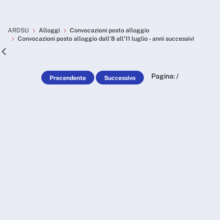
Skip to Main Content
Convocazioni posto alloggio 
ARDSU
Alloggi
Convocazioni posto alloggio
Convocazioni posto alloggio dall'8 all'11 luglio - anni successivi
Pagina:
/
Precendente
Successivo