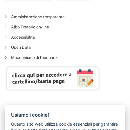
Amministrazione trasparente
Albo Pretorio on-line
Accessibilità
Open Data
Meccanismo di feedback
Azienda Regionale Diritto allo Studio Universitario
Usiamo i cookie!
P. I. 05913670484 | C. F. 94164020482
Domicilio digitale:
dsutoscana@postacert.toscana.it
Questo sito web utilizza cookie essenziali per garantire
(abilitato alla ricezione di soli messaggi di posta elettronica certificata)