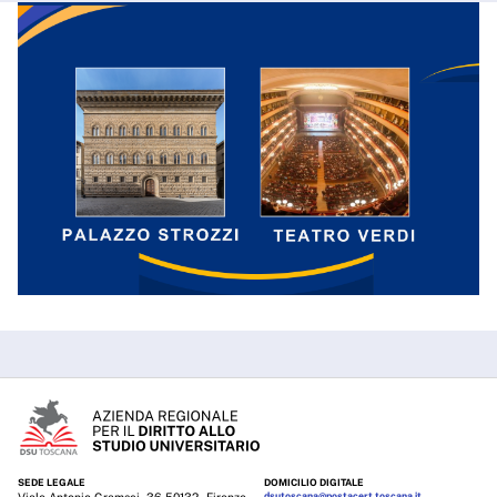
SEDE LEGALE
DOMICILIO DIGITALE
dsutoscana@postacert.toscana.it