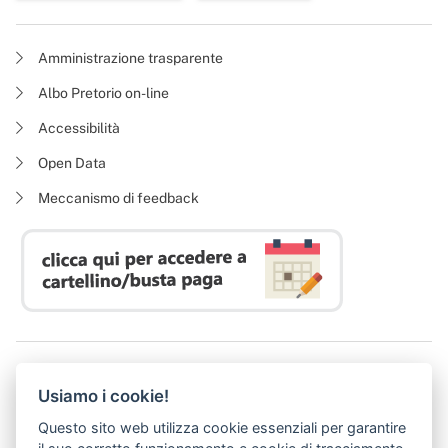
Amministrazione trasparente
Albo Pretorio on-line
Accessibilità
Open Data
Meccanismo di feedback
Azienda Regionale Diritto allo Studio Universitario
Usiamo i cookie!
P. I. 05913670484 | C. F. 94164020482
Domicilio digitale:
dsutoscana@postacert.toscana.it
Questo sito web utilizza cookie essenziali per garantire
(abilitato alla ricezione di soli messaggi di posta elettronica certificata)