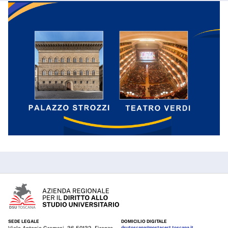
SEDE LEGALE
DOMICILIO DIGITALE
dsutoscana@postacert.toscana.it