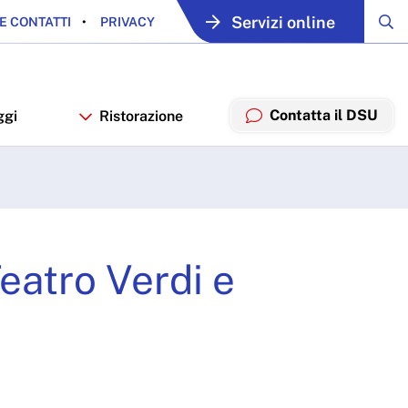
Servizi online
E CONTATTI
PRIVACY
Contatta il DSU
ggi
Ristorazione
erdi e "Pirandello" Teat
eatro Verdi e