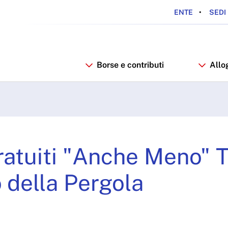
ENTE
SEDI 
Borse e contributi
Allo
ti "Anche Meno" Teatro V
gratuiti "Anche Meno" T
o della Pergola