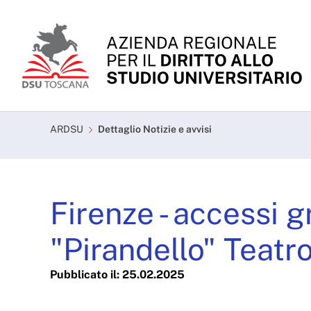
Skip to Main Content
Firenze - accessi gratui
ARDSU
Dettaglio Notizie e avvisi
Firenze - accessi 
"Pirandello" Teatr
Pubblicato il: 25.02.2025