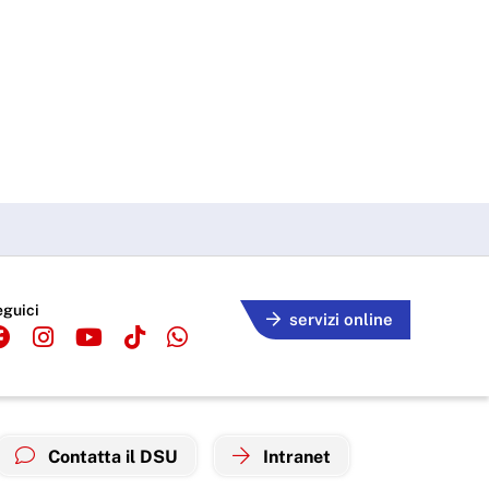
eguici
servizi online
Contatta il DSU
Intranet