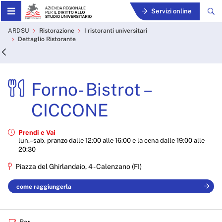
Skip to Main Content
Servizi online
Forno- Bistrot – CICCONE -
ARDSU
Ristorazione
I ristoranti universitari
Dettaglio Ristorante
Forno- Bistrot –
CICCONE
Prendi e Vai
lun.–sab. pranzo dalle 12:00 alle 16:00 e la cena dalle 19:00 alle
20:30
Piazza del Ghirlandaio, 4 - Calenzano (FI)
come raggiungerla