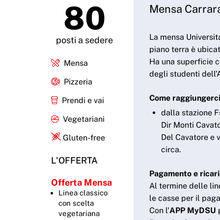
80
Mensa Carrar
La mensa Universita
posti a sedere
piano terra è ubica
Ha una superficie c
Mensa
degli studenti dell
Pizzeria
Come raggiungerc
Prendi e vai
dalla stazione F
Vegetariani
Dir Monti Cavato
Del Cavatore e v
Gluten-free
circa.
L'OFFERTA
Pagamento e ricar
Offerta Mensa
Al termine delle lin
Linea classico
le casse per il pa
con scelta
Con l'
APP MyDSU
p
vegetariana