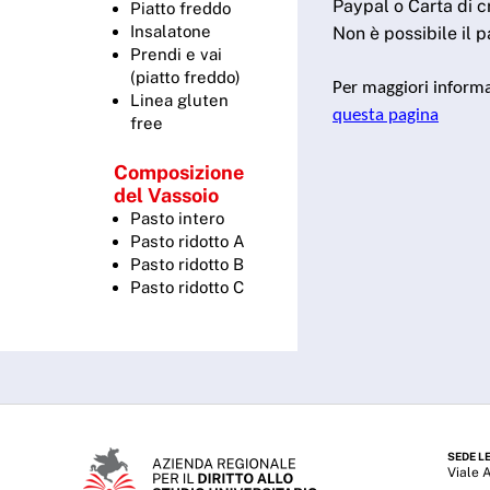
Paypal o Carta di c
Piatto freddo
Insalatone
Non è possibile il 
Prendi e vai
(piatto freddo)
Per maggiori informa
Linea gluten
questa pagina
free
Composizione
del Vassoio
Pasto intero
Pasto ridotto A
Pasto ridotto B
Pasto ridotto C
SEDE L
Viale 