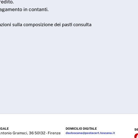
redito.
pagamento in contanti.
zioni sulla composizione dei pasti consulta
EGALE
DOMICILIO DIGITALE
s
Antonio Gramsci, 36 50132 - Firenze
dsutoscana@postacert.toscana.it