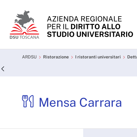
Skip to Main Content
Mensa Carrara - ARDSU
ARDSU
Ristorazione
I ristoranti universitari
Dett
Mensa Carrara