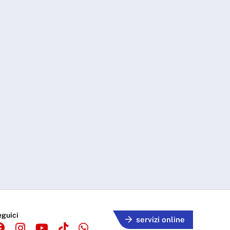
eguici
servizi online