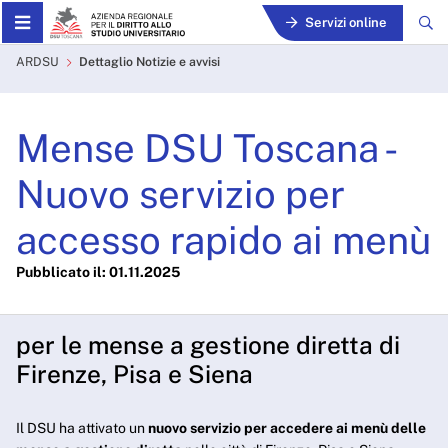
Skip to Main Content
Servizi online
Mense DSU Toscana - Nuovo 
ARDSU
Dettaglio Notizie e avvisi
Mense DSU Toscana -
Nuovo servizio per
accesso rapido ai menù
Pubblicato il: 01.11.2025
per le mense a gestione diretta di
Firenze, Pisa e Siena
Il DSU ha attivato un
nuovo servizio per accedere ai menù delle