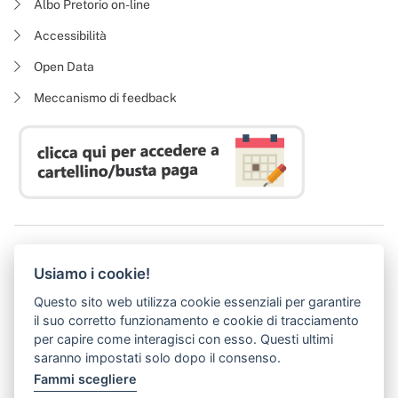
Albo Pretorio on-line
Accessibilità
Open Data
Meccanismo di feedback
Azienda Regionale Diritto allo Studio Universitario
Usiamo i cookie!
P. I. 05913670484 | C. F. 94164020482
Domicilio digitale:
dsutoscana@postacert.toscana.it
Questo sito web utilizza cookie essenziali per garantire
(abilitato alla ricezione di soli messaggi di posta elettronica certificata)
il suo corretto funzionamento e cookie di tracciamento
per capire come interagisci con esso. Questi ultimi
saranno impostati solo dopo il consenso.
Fammi scegliere