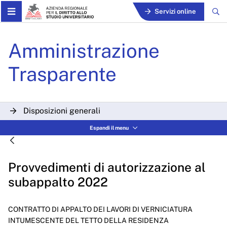
Skip to Main Content
Servizi online
Provvedimenti di autorizza
Amministrazione
Trasparente
Disposizioni generali
Espandi il menu
Organizzazione
Consulenti e collaboratori
Provvedimenti di autorizzazione al
Personale
subappalto 2022
Bandi di concorso
CONTRATTO DI APPALTO DEI LAVORI DI VERNICIATURA
Performance
INTUMESCENTE DEL TETTO DELLA RESIDENZA