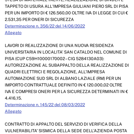
Servizi erogati
TAPPETO DI USURA ALL'IMPRESA GIULIANI PIERO SRL DI PISA
PER UN IMPORTO DI € 126.560,00 OLTRE IVA DI LEGGE DI CUI €
Pagamenti dell'amministrazione
2.531,35 PER ONERI DI SICUREZZA
Determinazione n. 356/22 del 14/06/2022
Opere pubbliche
Allegato
Pianificazione e governo del territorio
LAVORI DI REALIZZAZIONE DI UNA NUOVA RESIDENZA
Informazioni ambientali
UNIVERSITARIA IN LOCALITA’ SAN CATALDO NEL COMUNE DI
PISA (CUP C59H10000170002 – CIG 5284130A03):
Interventi straordinari e di emergenza
AUTORIZZAZIONE AL SUBAPPALTO DELLA REALIZZAZIONE DI
QUADRI ELETTRICI E REGOLAZIONE, ALL’IMPRESA
Altri contenuti
AUTOMAZIONE SUD SRL DI ALBANO LAZIALE (RM) PER UN
IMPORTO CONTRATTUALE DEFINITO IN € 120.000,02 OLTRE
Attuazione misure PNRR
IVA E COMPRESI ONERI PER LA SICUREZZA DETERMINATI IN €
4.416,15.
Determinazione n. 145/22 del 08/03/2022
Allegato
CONTRATTO DI APPALTO DEL SERVIZIO DI VERIFICA DELLA
VULNERABILITA’ SISMICA DELLA SEDE DELL’AZIENDA POSTA