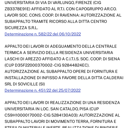
UNIVERSITARIA DI VIA DI VARLUNGO, FIRENZE (CIG
Enti controllati
ZB3378E91E) AFFIDATO AL R.T.I. CON CAPOGRUPPO AR.CO.
LAVORI SOC. CONS. COOP. DI RAVENNA: AUTORIZZAZIONE AL
Attività e procedimenti
SUBAPPALTO TRAMITE RICORSO ALLA DITTA CENTRO
Provvedimenti
SICUREZZA S.R.L.
Determinazione n. 582/22 del 06/10/2022
Provvedimenti organi indirizzo politico
APPALTO DEI LAVORI DI ADEGUAMENTO DELLA CENTRALE
Provvedimenti dirigenti amministrativi
TERMICA A SERVIZIO DELLA RESIDENZA UNIVERSITARIA
LASCHI DI AREZZO AFFIDATO A C.I.T.I.S. SOC. COOP. DI SIENA
Controlli sulle imprese
(CUP D35F22000370002 - CIG 92844824EC).
Bandi di gara e contratti
AUTORIZZAZIONE AL SUBAPPALTO OPERE DI FORNITURA E
INSTALLAZIONE DI INFISSO A FAVORE DELLA DITTA CALDERAI
Sovvenzioni, contributi, sussidi, vantaggi economici
SRL DI SOVICILLE (SI)
Determinazione n. 451/22 del 25/07/2022
Bilanci
APPALTO DEI LAVORI DI REALIZZAZIONE DI UNA RESIDENZA
Beni immobili e gestione patrimonio
UNIVERSITARIA IN LOC. SAN CATALDO, PISA (CUP
C59H10000170002 - CIG 5284130A03): AUTORIZZAZIONE AL
Controlli e rilievi sull'amministrazione
SUBAPPALTO LAVORI DI MOVIMENTO TERRA, FORNITURA E
STESA DI MATERIALE INERTE, REALIZZAZIONE DI BINDER E