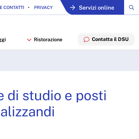
Servizi online
E CONTATTI
PRIVACY
Contatta il DSU
ggi
Ristorazione
dio e posti alloggio a.a.
 di studio e posti
ializzandi