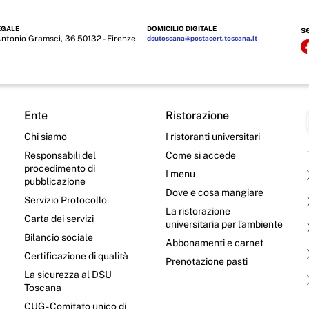
EGALE
DOMICILIO DIGITALE
s
Antonio Gramsci, 36 50132 - Firenze
dsutoscana@postacert.toscana.it
Ente
Ristorazione
Chi siamo
I ristoranti universitari
Responsabili del
Come si accede
procedimento di
I menu
pubblicazione
Dove e cosa mangiare
Servizio Protocollo
La ristorazione
Carta dei servizi
universitaria per l’ambiente
Bilancio sociale
Abbonamenti e carnet
Certificazione di qualità
Prenotazione pasti
La sicurezza al DSU
Toscana
CUG - Comitato unico di