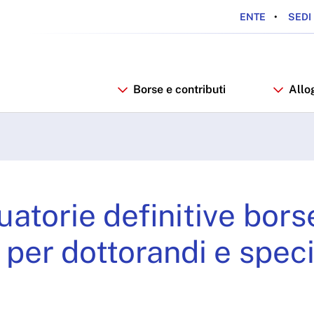
ENTE
SEDI 
Borse e contributi
Allo
e definitive borse di stu
atorie definitive borse
 per dottorandi e spec