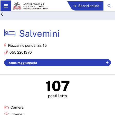
Skip to Main Content
Servizi online
Salvemini - ARDSU
Salvemini
Piazza indipendenza, 15
055 2261370
come raggiungerla
107
posti letto
Camere
Internet