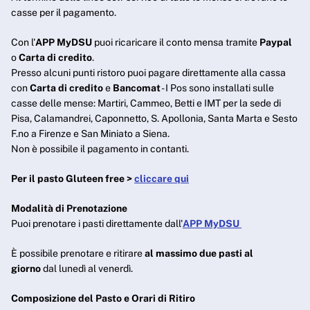
casse per il pagamento.
Con l'
APP MyDSU
puoi ricaricare il conto mensa tramite
Paypal
o
Carta di credito
.
Presso alcuni punti ristoro puoi pagare direttamente alla cassa
con
Carta di credito
e
Bancomat
- I Pos sono installati sulle
casse delle mense: Martiri, Cammeo, Betti e IMT per la sede di
Pisa, Calamandrei, Caponnetto, S. Apollonia, Santa Marta e Sesto
F.no a Firenze e San Miniato a Siena.
Non è possibile il pagamento in contanti.
Per il pasto Gluteen free >
cliccare qui
Modalità di Prenotazione
Puoi prenotare i pasti direttamente dall'
APP MyDSU
È possibile prenotare e ritirare
al massimo due pasti al
giorno
dal lunedì al venerdì.
Composizione del Pasto e Orari di Ritiro