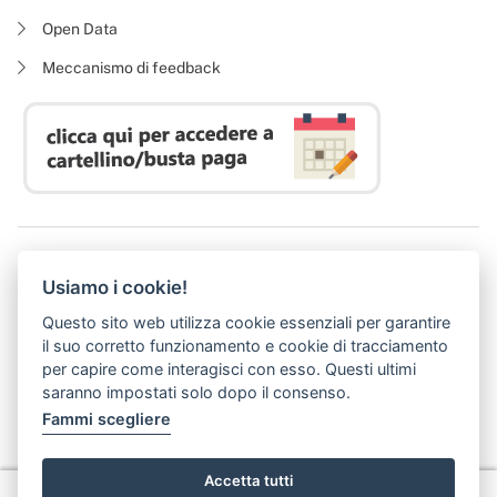
Open Data
Meccanismo di feedback
Azienda Regionale Diritto allo Studio Universitario
Usiamo i cookie!
P. I. 05913670484 | C. F. 94164020482
Domicilio digitale:
dsutoscana@postacert.toscana.it
Questo sito web utilizza cookie essenziali per garantire
(abilitato alla ricezione di soli messaggi di posta elettronica certificata)
il suo corretto funzionamento e cookie di tracciamento
per capire come interagisci con esso. Questi ultimi
saranno impostati solo dopo il consenso.
Fammi scegliere
Accetta tutti