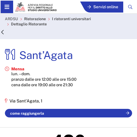
Skip to Main Content
Servizi online
Sant’Agata - ARDSU
ARDSU
Ristorazione
I ristoranti universitari
Dettaglio Ristorante
Sant’Agata
Mensa
lun. – dom.
pranzo dalle ore 12:00 alle ore 15:00
cena dalle ore 19:00 alle ore 21:30
Via Sant'Agata, 1
come raggiungerla