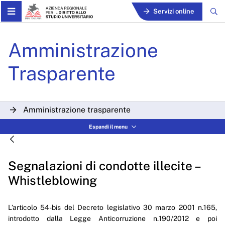
Skip to Main Content
Servizi online
Segnalazioni di condotte il
Amministrazione
Trasparente
Amministrazione trasparente
Disposizioni generali
Espandi il menu
Organizzazione
Segnalazioni di condotte illecite –
Consulenti e collaboratori
Whistleblowing
Personale
Bandi di concorso
L’articolo 54-bis del Decreto legislativo
30 marzo 2001
n.165,
introdotto dalla Legge Anticorruzione n.190/2012 e poi
Performance