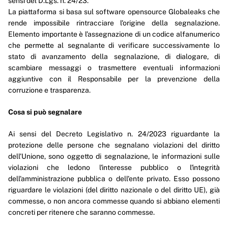
sensi del D.Lgs. n. 24/23.
Opere pubbliche
La piattaforma si basa sul software opensource Globaleaks che
rende impossibile rintracciare l'origine della segnalazione.
Pianificazione e governo del territorio
Elemento importante è l’assegnazione di un codice alfanumerico
che permette al segnalante di verificare successivamente lo
Informazioni ambientali
stato di avanzamento della segnalazione, di dialogare, di
scambiare messaggi o trasmettere eventuali informazioni
Interventi straordinari e di emergenza
aggiuntive con il Responsabile per la prevenzione della
Altri contenuti
corruzione e trasparenza.
Attuazione misure PNRR
Cosa si può segnalare
Amministrazione trasparente
Ai sensi del Decreto Legislativo n. 24/2023 riguardante la
protezione delle persone che segnalano violazioni del diritto
dell'Unione, sono oggetto di segnalazione, le informazioni sulle
violazioni che ledono l'interesse pubblico o l'integrità
dell'amministrazione pubblica o dell'ente privato. Esso possono
riguardare le violazioni (del diritto nazionale o del diritto UE), già
commesse, o non ancora commesse quando si abbiano elementi
concreti per ritenere che saranno commesse.