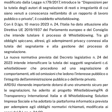
modificato dalla Legge n.179/2017, introduce le “Disposizioni per
la tutela degli autori di segnalazioni di reati o irregolarità di cui
Enti controllati
siano venuti a conoscenza nell’ambito di un rapporto di lavoro
Attività e procedimenti
pubblico o privato”, il cosiddetto whistleblowing.
Con il D.lgs. 10 marzo 2023 n. 24, l’Italia ha dato attuazione alla
Provvedimenti
Direttiva UE 2019/1937 del Parlamento europeo e del Consiglio
che intende tutelare il processo di Whistleblowing. Tra gli
Controlli sulle imprese
obblighi spiccano, altresì, gli adempimenti privacy connessi alla
tutela del segnalante e alla gestione del processo di
Bandi di gara e contratti
segnalazione.
La nuova normativa prevista dal Decreto legislativo n. 24 del
Sovvenzioni, contributi, sussidi, vantaggi economici
2023 intende intensificare la tutela dei soggetti segnalanti c.d.
Bilanci
whistleblower che procedono ad una segnalazione di
comportamenti, atti od omissioni che ledono l’interesse pubblico o
Beni immobili e gestione patrimonio
l’integrità dell’amministrazione pubblica o dell’ente privato.
ARDSU ritenendo importante dotarsi di uno strumento sicuro per
Controlli e rilievi sull'amministrazione
le segnalazioni, ha aderito al progetto WhistleblowingPA di
Transparency International Italia e di Whistleblowing Solution
Servizi erogati
Impresa Sociale e ha adottato la piattaforma informatica prevista
Pagamenti dell'amministrazione
per adempiere agli obblighi normativi richiamati, modificata ai