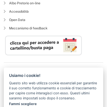
Albo Pretorio on-line
Accessibilità
Open Data
Meccanismo di feedback
Azienda Regionale Diritto allo Studio Universitario
Usiamo i cookie!
P. I. 05913670484 | C. F. 94164020482
Domicilio digitale:
dsutoscana@postacert.toscana.it
Questo sito web utilizza cookie essenziali per garantire
(abilitato alla ricezione di soli messaggi di posta elettronica certificata)
il suo corretto funzionamento e cookie di tracciamento
per capire come interagisci con esso. Questi ultimi
saranno impostati solo dopo il consenso.
Fammi scegliere