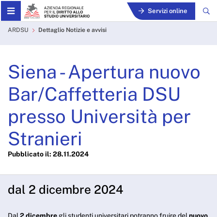
Skip to Main Content
Servizi online
Siena - Apertura nuovo Bar/
ARDSU
Dettaglio Notizie e avvisi
Siena - Apertura nuovo
Bar/Caffetteria DSU
presso Università per
Stranieri
Pubblicato il: 28.11.2024
dal 2 dicembre 2024
Dal
2 dicembre
gli studenti universitari potranno fruire del
nuovo