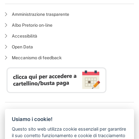
Amministrazione trasparente
Albo Pretorio on-line
Accessibilità
Open Data
Meccanismo di feedback
Azienda Regionale Diritto allo Studio Universitario
Usiamo i cookie!
P. I. 05913670484 | C. F. 94164020482
Domicilio digitale:
dsutoscana@postacert.toscana.it
Questo sito web utilizza cookie essenziali per garantire
(abilitato alla ricezione di soli messaggi di posta elettronica certificata)
il suo corretto funzionamento e cookie di tracciamento