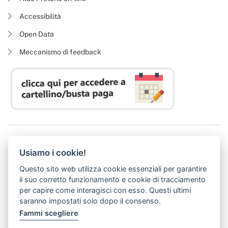
Accessibilità
Open Data
Meccanismo di feedback
Azienda Regionale Diritto allo Studio Universitario
Usiamo i cookie!
P. I. 05913670484 | C. F. 94164020482
Domicilio digitale:
dsutoscana@postacert.toscana.it
Questo sito web utilizza cookie essenziali per garantire
(abilitato alla ricezione di soli messaggi di posta elettronica certificata)
il suo corretto funzionamento e cookie di tracciamento
per capire come interagisci con esso. Questi ultimi
saranno impostati solo dopo il consenso.
Fammi scegliere