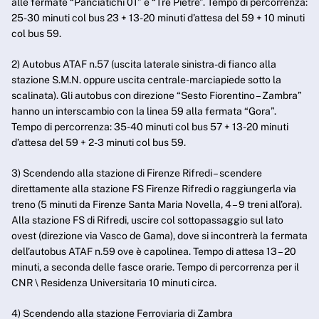
alle fermate “Panciatichi 01” e “Tre Pietre”. Tempo di percorrenza:
25-30 minuti col bus 23 + 13-20 minuti d’attesa del 59 + 10 minuti
col bus 59.
2) Autobus ATAF n.57 (uscita laterale sinistra-di fianco alla
stazione S.M.N. oppure uscita centrale-marciapiede sotto la
scalinata). Gli autobus con direzione “Sesto Fiorentino – Zambra”
hanno un interscambio con la linea 59 alla fermata “Gora”.
Tempo di percorrenza: 35-40 minuti col bus 57 + 13-20 minuti
d’attesa del 59 + 2-3 minuti col bus 59.
3) Scendendo alla stazione di Firenze Rifredi – scendere
direttamente alla stazione FS Firenze Rifredi o raggiungerla via
treno (5 minuti da Firenze Santa Maria Novella, 4 – 9 treni all’ora).
Alla stazione FS di Rifredi, uscire col sottopassaggio sul lato
ovest (direzione via Vasco de Gama), dove si incontrerà la fermata
dell’autobus ATAF n.59 ove è capolinea. Tempo di attesa 13 – 20
minuti, a seconda delle fasce orarie. Tempo di percorrenza per il
CNR \ Residenza Universitaria 10 minuti circa.
4) Scendendo alla stazione Ferroviaria di Zambra