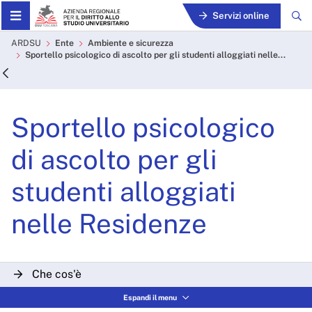
Skip to Main Content
Servizi online
Sportello psicologico di asc
ARDSU
Ente
Ambiente e sicurezza
Sportello psicologico di ascolto per gli studenti alloggiati nelle...
Sportello psicologico
di ascolto per gli
studenti alloggiati
nelle Residenze
Che cos'è
Espandi il menu
A chi si rivolge?