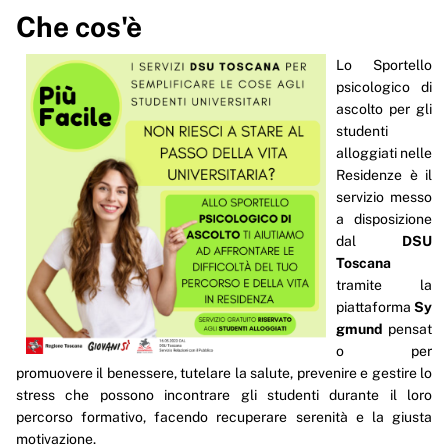
Che cos'è
Come si accede alla prima seduta
Lo Sportello
Come proseguire il percorso
psicologico di
Info e contatti
ascolto per gli
studenti
alloggiati nelle
Residenze è il
servizio messo
a disposizione
dal
DSU
Toscana
tramite la
piattaforma
Sy
gmund
pensat
o per
promuovere il benessere, tutelare la salute, prevenire e gestire lo
stress che possono incontrare gli studenti durante il loro
percorso formativo, facendo recuperare serenità e la giusta
motivazione.