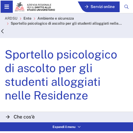
Skip to Main Content
Servizi online
Sportello psicologico di asc
ARDSU
Ente
Ambiente e sicurezza
Sportello psicologico di ascolto per gli studenti alloggiati nelle...
Sportello psicologico
di ascolto per gli
studenti alloggiati
nelle Residenze
Che cos'è
Espandi il menu
A chi si rivolge?