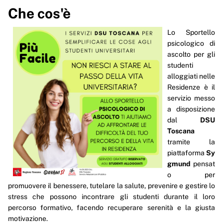
Che cos'è
Come si accede alla prima seduta
Lo Sportello
Come proseguire il percorso
psicologico di
Info e contatti
ascolto per gli
studenti
alloggiati nelle
Residenze è il
servizio messo
a disposizione
dal
DSU
Toscana
tramite la
piattaforma
Sy
gmund
pensat
o per
promuovere il benessere, tutelare la salute, prevenire e gestire lo
stress che possono incontrare gli studenti durante il loro
percorso formativo, facendo recuperare serenità e la giusta
motivazione.