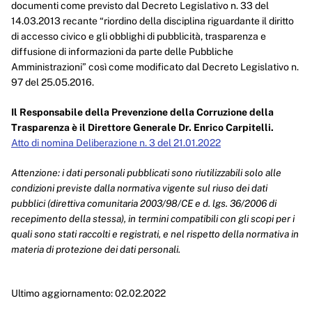
documenti come previsto dal Decreto Legislativo n. 33 del
Performance
14.03.2013 recante “riordino della disciplina riguardante il diritto
di accesso civico e gli obblighi di pubblicità, trasparenza e
Enti controllati
diffusione di informazioni da parte delle Pubbliche
Amministrazioni” così come modificato dal Decreto Legislativo n.
Attività e procedimenti
97 del 25.05.2016.
Provvedimenti
Il Responsabile della Prevenzione della Corruzione della
Provvedimenti organi indirizzo politico
Trasparenza è il Direttore Generale Dr. Enrico Carpitelli.
Atto di nomina Deliberazione n. 3 del 21.01.2022
Provvedimenti dirigenti amministrativi
Attenzione: i dati personali pubblicati sono riutilizzabili solo alle
Controlli sulle imprese
condizioni previste dalla normativa vigente sul riuso dei dati
pubblici (direttiva comunitaria 2003/98/CE e d. lgs. 36/2006 di
Bandi di gara e contratti
recepimento della stessa), in termini compatibili con gli scopi per i
quali sono stati raccolti e registrati, e nel rispetto della normativa in
Sovvenzioni, contributi, sussidi, vantaggi economici
materia di protezione dei dati personali.
Bilanci
Ultimo aggiornamento: 02.02.2022
Beni immobili e gestione patrimonio