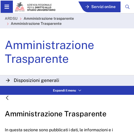
Skip to Main Content
Servizi online
Amministrazione Trasparen
ARDSU
Amministrazione trasparente
Amministrazione Trasparente
Amministrazione
Trasparente
Disposizioni generali
Espandi il menu
Organizzazione
Consulenti e collaboratori
Amministrazione Trasparente
Personale
Bandi di concorso
In questa sezione sono pubblicati i dati, le informazioni e i