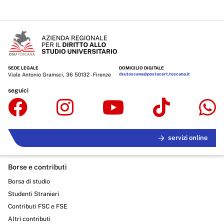
Controlli e rilievi sull'amministrazione
Servizi erogati
Pagamenti dell'amministrazione
Opere pubbliche
SEDE LEGALE
DOMICILIO DIGITALE
Viale Antonio Gramsci, 36 50132 - Firenze
dsutoscana@postacert.toscana.it
Pianificazione e governo del territorio
seguici
Informazioni ambientali
Interventi straordinari e di emergenza
servizi online
Altri contenuti
Borse e contributi
Attuazione misure PNRR
Borsa di studio
Studenti Stranieri
Contributi FSC e FSE
Altri contributi