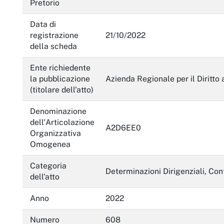
Pretorio
Enti controllati
Data di
Attività e procedimenti
registrazione
21/10/2022
della scheda
Provvedimenti
Provvedimenti organi indirizzo politico
Ente richiedente
la pubblicazione
Azienda Regionale per il Diritto 
Provvedimenti dirigenti amministrativi
(titolare dell'atto)
Controlli sulle imprese
Denominazione
dell'Articolazione
Bandi di gara e contratti
A2D6EE0
Organizzativa
Omogenea
Sovvenzioni, contributi, sussidi, vantaggi economici
Categoria
Bilanci
Determinazioni Dirigenziali, Con
dell'atto
Beni immobili e gestione patrimonio
Anno
2022
Controlli e rilievi sull'amministrazione
Numero
608