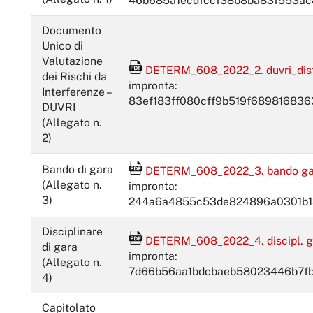
46b685a1ecdfccf38b8ba83f553ac
Documento
Unico di
Valutazione
File Acrobat Reader
DETERM_608_2022_2. duvri_distr
dei Rischi da
impronta:
Interferenze –
83ef183ff080cff9b519f689816836
DUVRI
(Allegato n.
2)
File Acrobat Reader
Bando di gara
DETERM_608_2022_3. bando gar
(Allegato n.
impronta:
3)
244a6a4855c53de824896a0301b1
Disciplinare
File Acrobat Reader
DETERM_608_2022_4. discipl. ga
di gara
impronta:
(Allegato n.
7d66b56aa1bdcbaeb58023446b7fb
4)
Capitolato