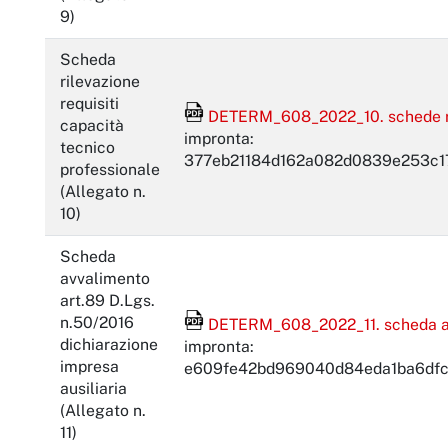
9)
Scheda
rilevazione
requisiti
File Acrobat Reader
DETERM_608_2022_10. schede rile
capacità
impronta:
tecnico
377eb21184d162a082d0839e253c
professionale
(Allegato n.
10)
Scheda
avvalimento
art.89 D.Lgs.
File Acrobat Reader
n.50/2016
DETERM_608_2022_11. scheda avv
dichiarazione
impronta:
impresa
e609fe42bd969040d84eda1ba6df
ausiliaria
(Allegato n.
11)