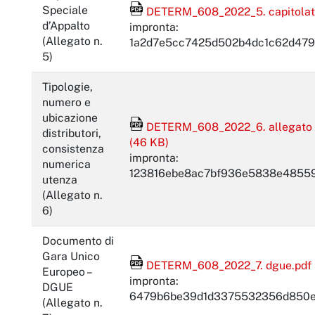
File Acrobat Reader
Speciale
DETERM_608_2022_5. capitolato 
d’Appalto
impronta:
(Allegato n.
1a2d7e5cc7425d502b4dc1c62d479
5)
Tipologie,
numero e
ubicazione
File Acrobat Reader
DETERM_608_2022_6. allegato a al
distributori,
(46 KB)
consistenza
impronta:
numerica
123816ebe8ac7bf936e5838e4855
utenza
(Allegato n.
6)
Documento di
Gara Unico
File Acrobat Reader
DETERM_608_2022_7. dgue.pdf 
Europeo –
impronta:
DGUE
6479b6be39d1d3375532356d850e
(Allegato n.