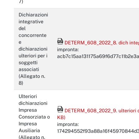
7)
Dichiarazioni
integrative
del
concorrente
File Acrobat Reader
e
DETERM_608_2022_8. dich integrat
dichiarazioni
impronta:
ulteriori per i
acb7c15aa131175a69f6d77c11b2e3
soggetti
associati
(Allegato n.
8)
Ulteriori
dichiarazioni
File Acrobat Reader
Impresa
DETERM_608_2022_9. ulteriori dic
Consorziata o
KB)
Impresa
impronta:
Ausiliaria
174294552f93a88a16f45970844d
(Allegato n.