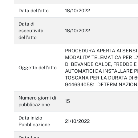
Servizi erogati
Data dell'atto
18/10/2022
Pagamenti dell'amministrazione
Data di
Opere pubbliche
esecutività
18/10/2022
dell'atto
Pianificazione e governo del territorio
PROCEDURA APERTA AI SENSI A
Informazioni ambientali
MODALITA’ TELEMATICA PER 
DI BEVANDE CALDE, FREDDE E
Interventi straordinari e di emergenza
Oggetto dell'atto
AUTOMATICI DA INSTALLARE P
TOSCANA PER LA DURATA DI 60 
Altri contenuti
9446940581 - DETERMINAZIO
Attuazione misure PNRR
Numero giorni di
15
pubblicazione
Data inizio
21/10/2022
Pubblicazione
Data fine