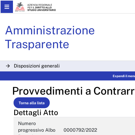
Skip to Main Content
Provvedimenti a contrarre
Amministrazione
Trasparente
Disposizioni generali
Espandi il men
Organizzazione
Provvedimenti a Contrar
Consulenti e collaboratori
Personale
Torna alla lista
Dettagli Atto
Bandi di concorso
Numero
Performance
progressivo Albo
0000792/2022