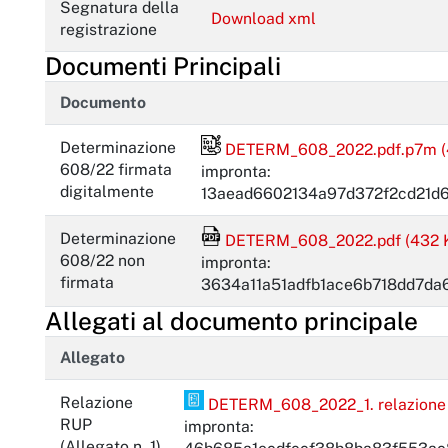
Segnatura della
Download xml
registrazione
Documenti Principali
Documento
File firmato digitalmente
Determinazione
DETERM_608_2022.pdf.p7m (
608/22 firmata
impronta:
digitalmente
13aead6602134a97d372f2cd21d
File Acrobat Reader
Determinazione
DETERM_608_2022.pdf (432 
608/22 non
impronta:
firmata
3634a11a51adfb1ace6b718dd7d
Allegati al documento principale
Allegato
PDF Pades
Relazione
DETERM_608_2022_1. relazione r
RUP
impronta:
(Allegato n. 1)