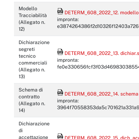
Modello
File Acrobat Reader
DETERM_608_2022_12. modello t
Tracciabilità
impronta:
(Allegato n.
e3874264386f2d10326f12403a726
12)
Dichiarazione
segreti
File Acrobat Reader
DETERM_608_2022_13. dichiar.seg
tecnico
impronta:
commerciali
fe0e330656fcf3f03d46983038554
(Allegato n.
13)
Schema di
File Acrobat Reader
DETERM_608_2022_14. schema co
contratto
impronta:
(Allegato n.
3964f70558353da5c701621a331a
14)
Dichiarazione
di
File Acrobat Reader
accettazione
DETERM_608_2022_15. dich. accet