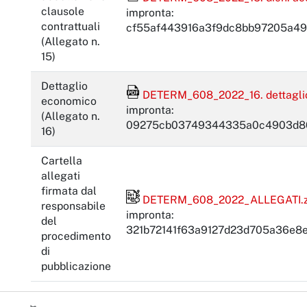
clausole
impronta:
contrattuali
cf55af443916a3f9dc8bb97205a49
(Allegato n.
15)
Dettaglio
File Acrobat Reader
DETERM_608_2022_16. dettaglio
economico
impronta:
(Allegato n.
09275cb03749344335a0c4903d80
16)
Cartella
allegati
firmata dal
File firmato digitalmente
DETERM_608_2022_ALLEGATI.zi
responsabile
impronta:
del
321b72141f63a9127d23d705a36e
procedimento
di
pubblicazione