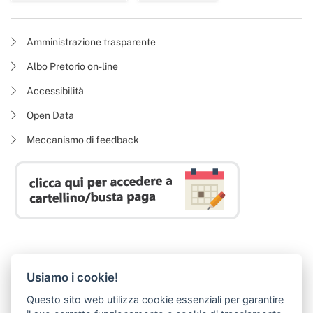
Amministrazione trasparente
Albo Pretorio on-line
Accessibilità
Open Data
Meccanismo di feedback
Azienda Regionale Diritto allo Studio Universitario
Usiamo i cookie!
P. I. 05913670484 | C. F. 94164020482
Domicilio digitale:
dsutoscana@postacert.toscana.it
Questo sito web utilizza cookie essenziali per garantire
(abilitato alla ricezione di soli messaggi di posta elettronica certificata)