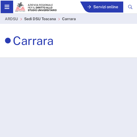
Skip to Main Content
Servizi online
Carrara - ARDSU
ARDSU
Sedi DSU Toscana
Carrara
Carrara