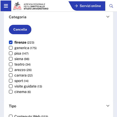
Skip to Main Content
Servizi online
Cerca - ARDSU
Categoria
Cancella
firenze
(223)
generica
(175)
pisa
(147)
siena
(98)
teatro
(34)
arezzo
(26)
carrara
(22)
sport
(14)
visite guidate
(13)
cinema
(6)
Tipo
Contenuto Web
(223)