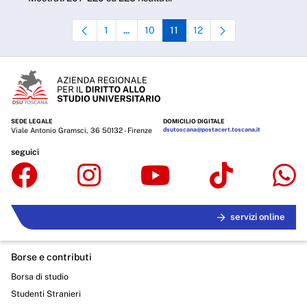
1
10
11
12
...
Pagina
Pagine intermedie Use TAB to navigate.
Pagina
Pagina
Pagina
SEDE LEGALE
DOMICILIO DIGITALE
Viale Antonio Gramsci, 36 50132 - Firenze
dsutoscana@postacert.toscana.it
seguici
servizi online
Borse e contributi
Borsa di studio
Studenti Stranieri