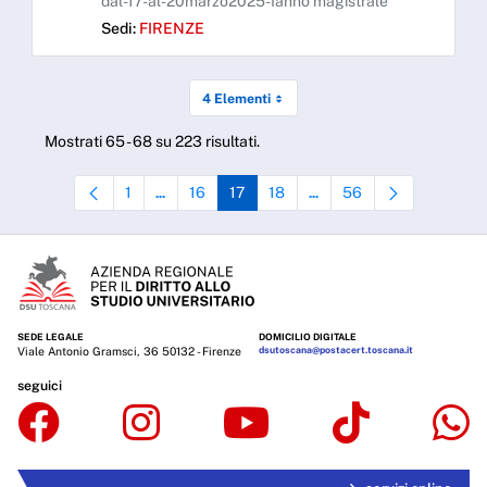
dal-17-al-20marzo2025-Ianno magistrale
Sedi:
FIRENZE
4 Elementi
Mostrati 65 - 68 su 223 risultati.
1
16
17
18
56
...
...
Pagina
Pagine intermedie Use TAB to navigate.
Pagina
Pagina
Pagina
Pagine intermedie Use TAB 
Pagina
SEDE LEGALE
DOMICILIO DIGITALE
Viale Antonio Gramsci, 36 50132 - Firenze
dsutoscana@postacert.toscana.it
seguici