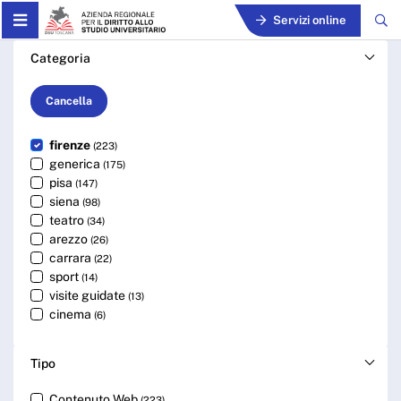
Skip to Main Content
Servizi online
Cerca - ARDSU
Categoria
Cancella
firenze
(223)
generica
(175)
pisa
(147)
siena
(98)
teatro
(34)
arezzo
(26)
carrara
(22)
sport
(14)
visite guidate
(13)
cinema
(6)
Tipo
Contenuto Web
(223)