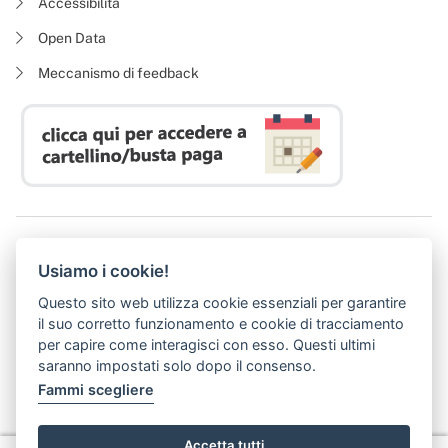
Accessibilità
Open Data
Meccanismo di feedback
Azienda Regionale Diritto allo Studio Universitario
Usiamo i cookie!
P. I. 05913670484 | C. F. 94164020482
Domicilio digitale:
dsutoscana@postacert.toscana.it
Questo sito web utilizza cookie essenziali per garantire
(abilitato alla ricezione di soli messaggi di posta elettronica certificata)
il suo corretto funzionamento e cookie di tracciamento
per capire come interagisci con esso. Questi ultimi
saranno impostati solo dopo il consenso.
Fammi scegliere
Accetta tutti