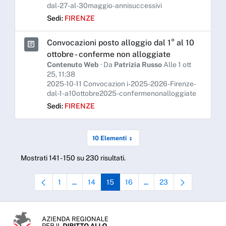
dal-27-al-30maggio-annisuccessivi
Sedi:
FIRENZE
Convocazioni posto alloggio dal 1° al 10
ottobre - conferme non alloggiate
Contenuto Web
· Da
Patrizia Russo
Alle 1 ott
25, 11:38
2025-10-11 Convocazion i-2025-2026-Firenze-
dal-1-a10ottobre2025-confermenonalloggiate
Sedi:
FIRENZE
10 Elementi
Mostrati 141 - 150 su 230 risultati.
1
14
15
16
23
...
...
Pagina
Pagine intermedie Use TAB to navigate.
Pagina
Pagina
Pagina
Pagine intermedie Use TAB 
Pagina