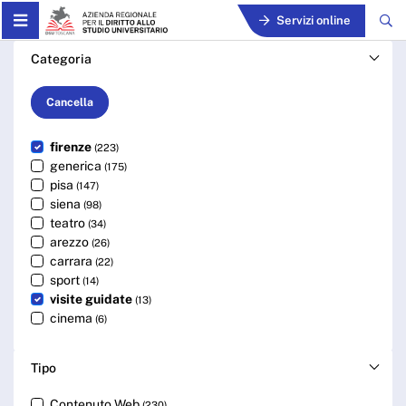
Skip to Main Content
Servizi online
Cerca - ARDSU
Categoria
Cancella
firenze
(223)
generica
(175)
pisa
(147)
siena
(98)
teatro
(34)
arezzo
(26)
carrara
(22)
sport
(14)
visite guidate
(13)
cinema
(6)
Tipo
Contenuto Web
(230)