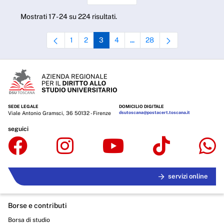
Mostrati 17 - 24 su 224 risultati.
1
2
3
4
28
...
Pagina
Pagina
Pagina
Pagina
Pagine intermedie Use TAB to n
Pagina
SEDE LEGALE
DOMICILIO DIGITALE
Viale Antonio Gramsci, 36 50132 - Firenze
dsutoscana@postacert.toscana.it
seguici
servizi online
Borse e contributi
Borsa di studio