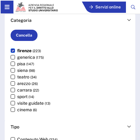
Skip to Main Content
Servizi online
Cerca - ARDSU
Categoria
Cancella
firenze
(223)
generica
(175)
pisa
(147)
siena
(98)
teatro
(34)
arezzo
(26)
carrara
(22)
sport
(14)
visite guidate
(13)
cinema
(6)
Tipo
Contenuto Web
(224)