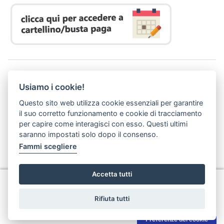
Azienda Regionale Diritto allo Studio Universitario
Usiamo i cookie!
P. I. 05913670484 | C. F. 94164020482
Domicilio digitale:
dsutoscana@postacert.toscana.it
Questo sito web utilizza cookie essenziali per garantire
(abilitato alla ricezione di soli messaggi di posta elettronica certificata)
il suo corretto funzionamento e cookie di tracciamento
per capire come interagisci con esso. Questi ultimi
saranno impostati solo dopo il consenso.
Fammi scegliere
Accetta tutti
Privacy
Rifiuta tutti