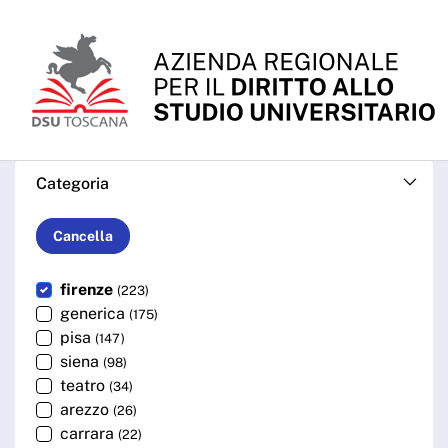
Skip to Main Content
Cerca - ARDSU
Categoria
Cancella
firenze
(223)
generica
(175)
pisa
(147)
siena
(98)
teatro
(34)
arezzo
(26)
carrara
(22)