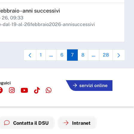
ebbraio - anni successivi
b 26, 09:33
dal-19-al-26febbraio2026-annisuccessivi
1
6
7
8
28
...
...
Pagina
Pagine intermedie Use TAB to navigate.
Pagina
Pagina
Pagina
Pagine intermedie U
Pagina
eguici
servizi online
Contatta il DSU
Intranet