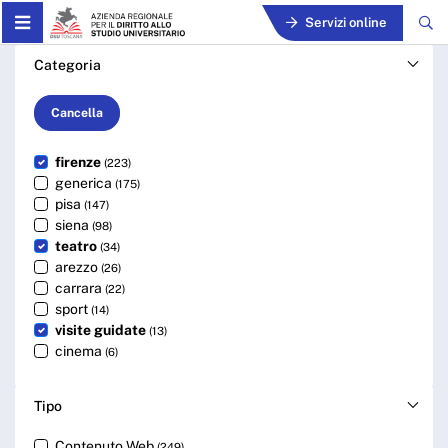
Skip to Main Content
Servizi online
Cerca - ARDSU
Categoria
Cancella
firenze
(223)
generica
(175)
pisa
(147)
siena
(98)
teatro
(34)
arezzo
(26)
carrara
(22)
sport
(14)
visite guidate
(13)
cinema
(6)
Tipo
Contenuto Web
(249)