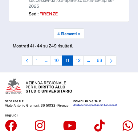
successivi-dal-22-aprile-2025-al-29-aprile-
2025
Sedi:
FIRENZE
4 Elementi
Mostrati 41 - 44 su 249 risultati.
1
10
11
12
63
...
...
Pagina
Pagine intermedie Use TAB to navigate.
Pagina
Pagina
Pagina
Pagine intermedie Use TAB t
Pagina
SEDE LEGALE
DOMICILIO DIGITALE
Viale Antonio Gramsci, 36 50132 - Firenze
dsutoscana@postacert.toscana.it
seguici