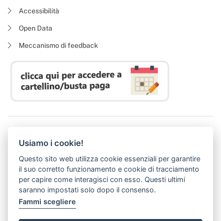
Accessibilità
Open Data
Meccanismo di feedback
Azienda Regionale Diritto allo Studio Universitario
Usiamo i cookie!
P. I. 05913670484 | C. F. 94164020482
Domicilio digitale:
dsutoscana@postacert.toscana.it
Questo sito web utilizza cookie essenziali per garantire
(abilitato alla ricezione di soli messaggi di posta elettronica certificata)
il suo corretto funzionamento e cookie di tracciamento
per capire come interagisci con esso. Questi ultimi
saranno impostati solo dopo il consenso.
Fammi scegliere