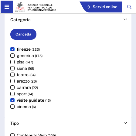
Skip to Main Content
Servizi online
Cerca - ARDSU
Categoria
Cancella
firenze
(223)
generica
(175)
pisa
(147)
siena
(98)
teatro
(34)
arezzo
(26)
carrara
(22)
sport
(14)
visite guidate
(13)
cinema
(6)
Tipo
Contenuto Web
(229)