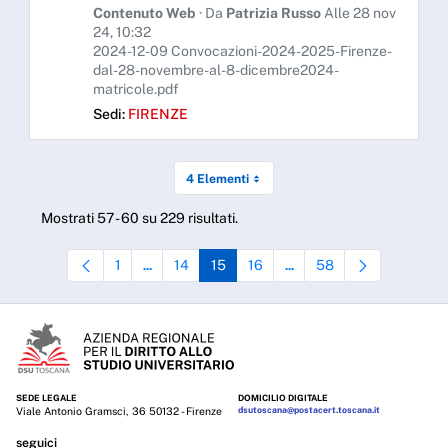
Contenuto Web
· Da
Patrizia Russo
Alle 28 nov
24, 10:32
2024-12-09 Convocazioni-2024-2025-Firenze-
dal-28-novembre-al-8-dicembre2024-
matricole.pdf
Sedi:
FIRENZE
4 Elementi
Mostrati 57 - 60 su 229 risultati.
1
14
15
16
58
...
...
Pagina
Pagine intermedie Use TAB to navigate.
Pagina
Pagina
Pagina
Pagine intermedie Use TAB 
Pagina
SEDE LEGALE
DOMICILIO DIGITALE
Viale Antonio Gramsci, 36 50132 - Firenze
dsutoscana@postacert.toscana.it
seguici