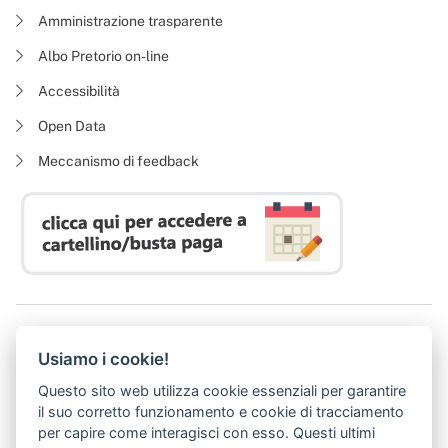
Amministrazione trasparente
Albo Pretorio on-line
Accessibilità
Open Data
Meccanismo di feedback
Azienda Regionale Diritto allo Studio Universitario
Usiamo i cookie!
P. I. 05913670484 | C. F. 94164020482
Domicilio digitale:
dsutoscana@postacert.toscana.it
Questo sito web utilizza cookie essenziali per garantire
(abilitato alla ricezione di soli messaggi di posta elettronica certificata)
il suo corretto funzionamento e cookie di tracciamento
per capire come interagisci con esso. Questi ultimi