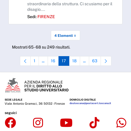
straordinaria della struttura. Ci scusiamo per il
disagio....
Sedi:
FIRENZE
4 Elementi
Mostrati 65 - 68 su 249 risultati.
1
16
17
18
63
...
...
Pagina
Pagine intermedie Use TAB to navigate.
Pagina
Pagina
Pagina
Pagine intermedie Use TAB 
Pagina
SEDE LEGALE
DOMICILIO DIGITALE
Viale Antonio Gramsci, 36 50132 - Firenze
dsutoscana@postacert.toscana.it
seguici