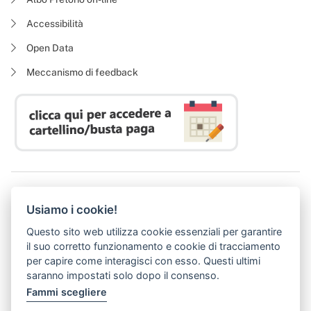
Accessibilità
Open Data
Meccanismo di feedback
Azienda Regionale Diritto allo Studio Universitario
Usiamo i cookie!
P. I. 05913670484 | C. F. 94164020482
Domicilio digitale:
dsutoscana@postacert.toscana.it
Questo sito web utilizza cookie essenziali per garantire
(abilitato alla ricezione di soli messaggi di posta elettronica certificata)
il suo corretto funzionamento e cookie di tracciamento
per capire come interagisci con esso. Questi ultimi
saranno impostati solo dopo il consenso.
Fammi scegliere