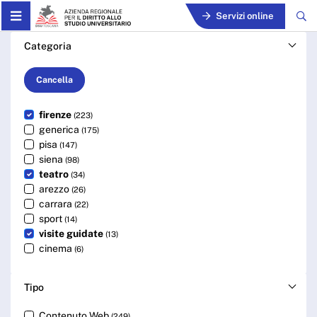
Skip to Main Content
Servizi online
Cerca - ARDSU
Categoria
Cancella
firenze
(223)
generica
(175)
pisa
(147)
siena
(98)
teatro
(34)
arezzo
(26)
carrara
(22)
sport
(14)
visite guidate
(13)
cinema
(6)
Tipo
Contenuto Web
(249)