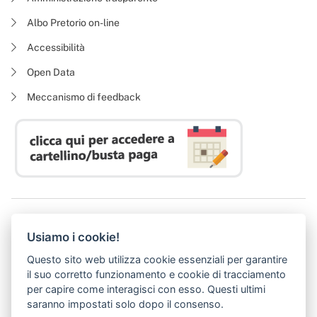
Albo Pretorio on-line
Accessibilità
Open Data
Meccanismo di feedback
Azienda Regionale Diritto allo Studio Universitario
Usiamo i cookie!
P. I. 05913670484 | C. F. 94164020482
Domicilio digitale:
dsutoscana@postacert.toscana.it
Questo sito web utilizza cookie essenziali per garantire
(abilitato alla ricezione di soli messaggi di posta elettronica certificata)
il suo corretto funzionamento e cookie di tracciamento
per capire come interagisci con esso. Questi ultimi
saranno impostati solo dopo il consenso.