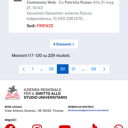
Contenuto Web
· Da
Patrizia Russo
Alle 21 mag
21, 10:43
Salvemini Salvemini - esterno Piazza
indipendenza, 15 055 2261370...
Sedi:
FIRENZE
4 Elementi
Mostrati 117 - 120 su 229 risultati.
1
29
30
31
58
...
...
Pagina
Pagine intermedie Use TAB to navigate.
Pagina
Pagina
Pagina
Pagine intermedie Use TAB 
Pagina
SEDE LEGALE
DOMICILIO DIGITALE
Viale Antonio Gramsci, 36 50132 - Firenze
dsutoscana@postacert.toscana.it
seguici