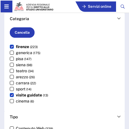
Skip to Main Content
Servizi online
Cerca - ARDSU
Categoria
Cancella
firenze
(223)
generica
(175)
pisa
(147)
siena
(98)
teatro
(34)
arezzo
(26)
carrara
(22)
sport
(14)
visite guidate
(13)
cinema
(6)
Tipo
Contenuto Web
(229)