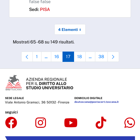
false false
Sedi:
PISA
4 Elementi
Mostrati 65 - 68 su 149 risultati.
1
16
17
18
38
...
...
Pagina
Pagine intermedie Use TAB to navigate.
Pagina
Pagina
Pagina
Pagine intermedie Use TAB 
Pagina
SEDE LEGALE
DOMICILIO DIGITALE
Viale Antonio Gramsci, 36 50132 - Firenze
dsutoscana@postacert.toscana.it
seguici