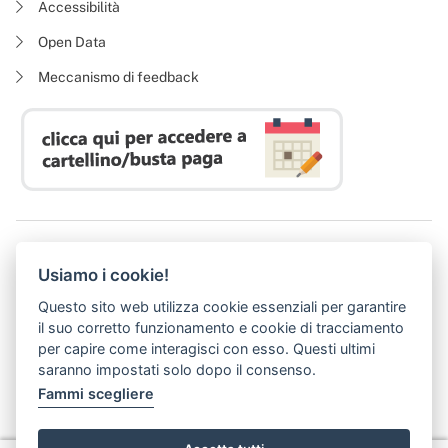
Accessibilità
Open Data
Meccanismo di feedback
Azienda Regionale Diritto allo Studio Universitario
Usiamo i cookie!
P. I. 05913670484 | C. F. 94164020482
Domicilio digitale:
dsutoscana@postacert.toscana.it
Questo sito web utilizza cookie essenziali per garantire
(abilitato alla ricezione di soli messaggi di posta elettronica certificata)
il suo corretto funzionamento e cookie di tracciamento
per capire come interagisci con esso. Questi ultimi
saranno impostati solo dopo il consenso.
Fammi scegliere