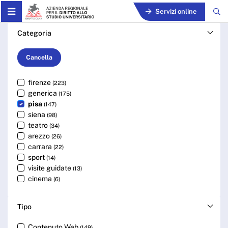
Skip to Main Content
Servizi online
Cerca - ARDSU
Categoria
Cancella
firenze
(223)
generica
(175)
pisa
(147)
siena
(98)
teatro
(34)
arezzo
(26)
carrara
(22)
sport
(14)
visite guidate
(13)
cinema
(6)
Tipo
Contenuto Web
(149)