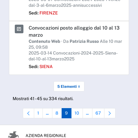
dal-3-al-6marzo2025-annisuccessivi
Sedi:
FIRENZE
Convocazioni posto alloggio dal 10 al 13
marzo
Contenuto Web
· Da
Patrizia Russo
Alle 10 mar
25, 09:58
2025-03-14 Convocazioni-2024-2025-Siena-
dal-10-al-13marzo2025
Sedi:
SIENA
5 Elementi
Mostrati 41 - 45 su 334 risultati.
1
8
9
10
67
...
...
Pagina
Pagine intermedie Use TAB to navigate.
Pagina
Pagina
Pagina
Pagine intermedie Use TAB t
Pagina