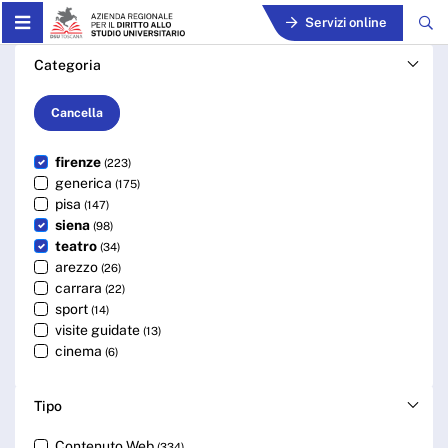
Skip to Main Content
Servizi online
Cerca - ARDSU
Categoria
Cancella
firenze
(223)
generica
(175)
pisa
(147)
siena
(98)
teatro
(34)
arezzo
(26)
carrara
(22)
sport
(14)
visite guidate
(13)
cinema
(6)
Tipo
Contenuto Web
(334)